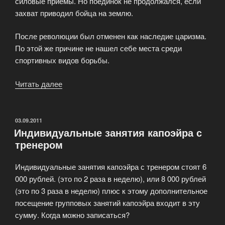
силовые приемы. Но поединок не продолжался, если
захват приводил бойца на землю.
После революции был отменен как наследие царизма.
По этой же причине не нашел себе места среди
спортивных видов борьбы.
Читать далее
«Русский
рукопашный
бой»
ОПУБЛИКОВАНО
03.09.2011
Индивидуальные занятия капоэйра с
тренером
Индивидуальные занятия капоэйра с тренером стоят 6
000 рублей. (это по 2 раза в неделю), или 8 000 рублей
(это по 3 раза в неделю) плюс к этому дополнительное
посещение групповых занятий капоэйра входит в эту
сумму. Когда можно записаться?