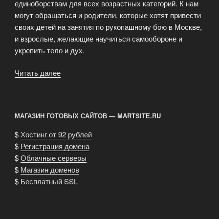
единоборствам для всех возрастных категорий. К нам
могут обращаться и родители, которые хотят привести
своих детей на занятия по рукопашному бою в Москве,
и взрослые, желающие научиться самообороне и
укрепить тело и дух.
Читать далее
«Восточные
боевые
искусства
и
МАГАЗИН ГОТОВЫХ САЙТОВ — MARTSITE.RU
занятия
рукопашным
$
Хостинг от 92 рублей
боем»
$
Регистрация домена
$
Облачные серверы
$
Магазин доменов
$
Бесплатный SSL