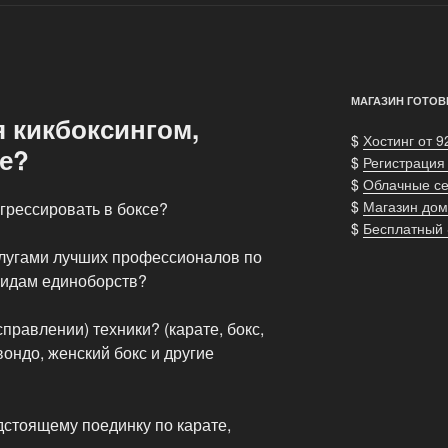
МАГАЗИН ГОТОВ
 кикбоксингом,
$
Хостинг от 9
те?
$
Регистрация
$
Облачные с
$
Магазин дом
огрессировать в боксе?
$
Бесплатный
слугами лучших профессионалов по
 видам единоборств?
правлении) техники? (карате, бокс,
квондо, женский бокс и другие
едстоящему поединку по карате,