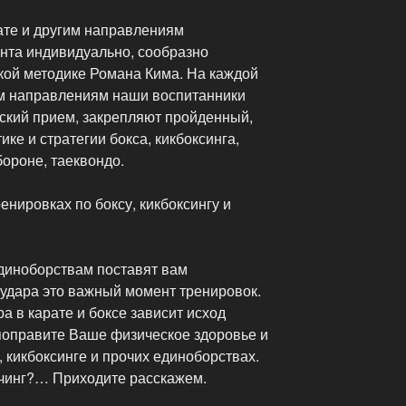
ате и другим направлениям
ента индивидуально, сообразно
кой методике Романа Кима. На каждой
им направлениям наши воспитанники
еский прием, закрепляют пройденный,
ке и стратегии бокса, кикбоксинга,
бороне, таеквондо.
енировках по боксу, кикбоксингу и
единоборствам поставят вам
 удара это важный момент тренировок.
а в карате и боксе зависит исход
поправите Ваше физическое здоровье и
, кикбоксинге и прочих единоборствах.
тчинг?… Приходите расскажем.