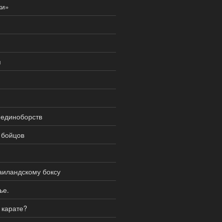
ки»
я
 единоборств
 бойцов
аиландскому боксу
ье.
 карате?