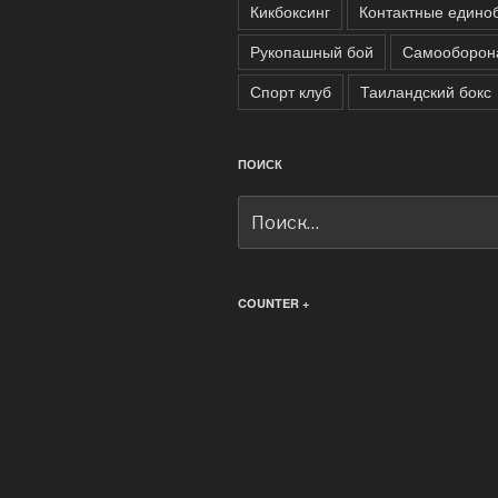
Кикбоксинг
Контактные едино
Рукопашный бой
Самооборон
Спорт клуб
Таиландский бокс
ПОИСК
Искать:
COUNTER +