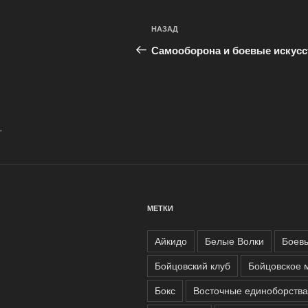
Навигация
Предыдущая
НАЗАД
по
запись:
Самооборона и боевые искусс
записям
.
МЕТКИ
Айкидо
Белые Волки
Боевы
Бойцовский клуб
Бойцовское 
Бокс
Восточные единоборства