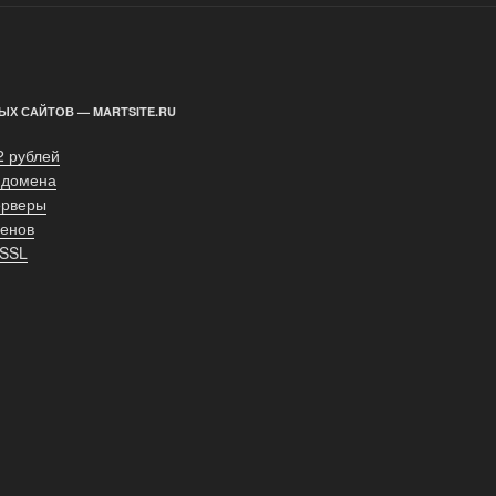
ЫХ САЙТОВ — MARTSITE.RU
2 рублей
 домена
ерверы
енов
 SSL