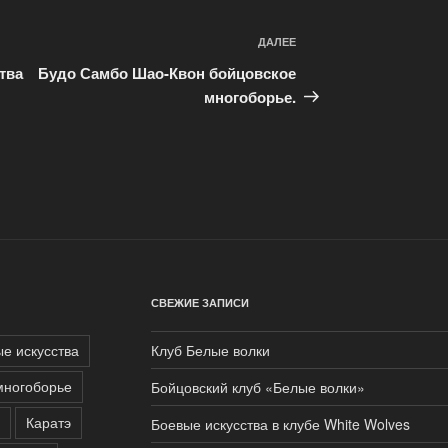
ДАЛЕЕ
Следующая
запись
тва
Будо Самбо Шао-Квон бойцовское
многоборье.
СВЕЖИЕ ЗАПИСИ
е искусства
Клуб Белые волки
многоборье
Бойцовский клуб «Белые волки»
Каратэ
Боевые искусства в клубе White Wolves