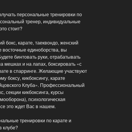
получать персональные тренировки по
рсональный тренер, индивидуальные
это стоит?
ий бокс, карате, таеквондо, женский
е восточные единоборства, вы
удете бинтовать руки, отрабатывать
на мешках и на лапах, боксировать «с
рате в спарринге. Желающие участвуют
ому боксу, кикбоксингу, карате
йцовского Клуба». Профессиональный
кс, секции кикбоксинга, курсы
мооборона), психологическая
се это ждет Вас в нашем.
альные тренировки по карате и
в клубе?