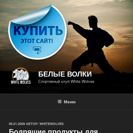
Перейти
к
содержимому
БЕЛЫЕ ВОЛКИ
Спортивный клуб White Wolves
Меню
ОПУБЛИКОВАНО
06.01.2009
АВТОР:
WHITEWOLVES
Бодрящие продукты для