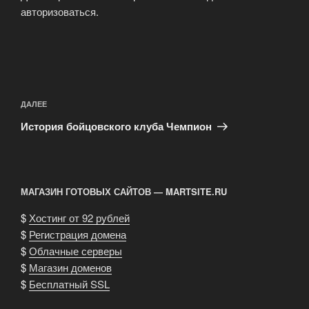
авторизоваться
.
Навигация
по
Следующая
ДАЛЕЕ
записям
запись
История бойцовского клуба Чемпион
МАГАЗИН ГОТОВЫХ САЙТОВ — MARTSITE.RU
$
Хостинг от 92 рублей
$
Регистрация домена
$
Облачные серверы
$
Магазин доменов
$
Бесплатный SSL